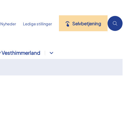
Selvbetjening
Nyheder
Ledige stillinger
 Vesthimmerland