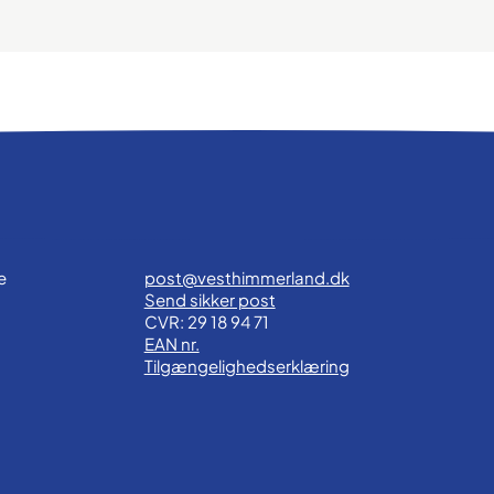
e
post@vesthimmerland.dk
Send sikker post
CVR: 29 18 94 71
EAN nr.
Tilgængelighedserklæring