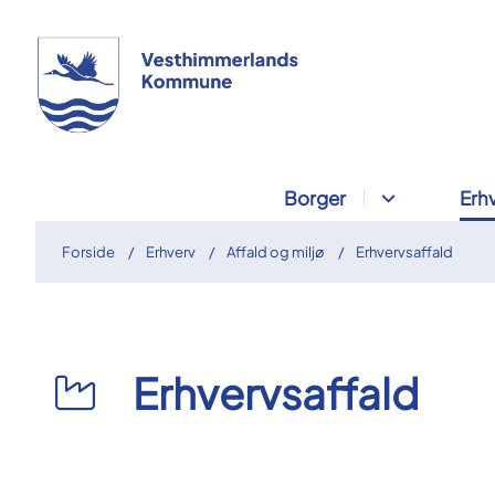
Borger
Erh
Forside
Erhverv
Affald og miljø
Erhvervsaffald
Erhvervsaffald