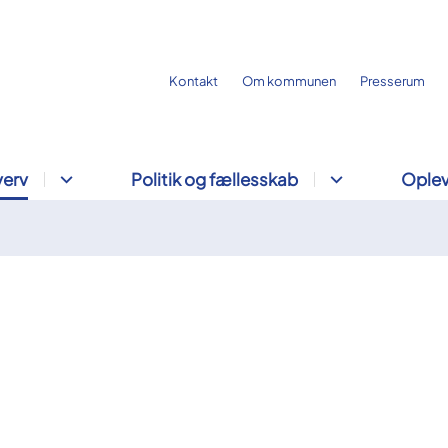
Kontakt
Om kommunen
Presserum
verv
Politik og fællesskab
Oplev