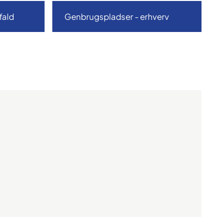
fald
Genbrugspladser - erhverv