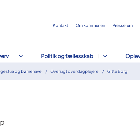
Kontakt
Om kommunen
Presserum
verv
Politik og fællesskab
Oplev
ggestue og børnehave
Oversigt over dagplejere
Gitte Borg
up