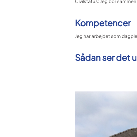
Civilstatus: Jeg bor sammen
Kompetencer
J
eg har arbejdet som dagplej
Sådan ser det 