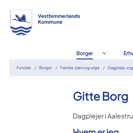
Borger
Erh
Forside
Borger
Familie, børn og unge
Dagpleje, vu
Gitte Borg
Dagplejer i Aalestr
Hvem er jeg