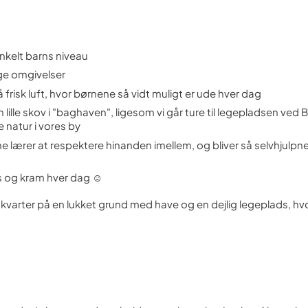
enkelt barns niveau
ige omgivelser
frisk luft, hvor børnene så vidt muligt er ude hver dag
n lille skov i "baghaven", ligesom vi går ture til legepladsen ve
e natur i vores by
ene lærer at respektere hinanden imellem, og bliver så selvhjulpn
s og kram hver dag ☺
villakvarter på en lukket grund med have og en dejlig legeplads, h