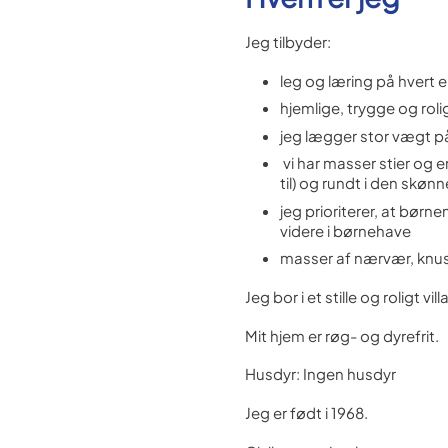
Jeg tilbyder:
leg og læring på hvert 
hjemlige, trygge og rol
jeg lægger stor vægt på 
vi har masser stier og e
til) og rundt i den skønn
jeg prioriterer, at børn
videre i børnehave
masser af nærvær, knu
Jeg bor i et stille og roligt 
Mit hjem er røg- og dyrefrit.
Husdyr: Ingen husdyr
Jeg er født i 1968.