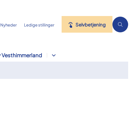
Selvbetjening
Nyheder
Ledige stillinger
 Vesthimmerland