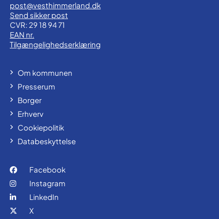
post@vesthimmerland.dk
Send sikker post
CVR: 29 18 94 71
EAN nr.
Tilgængelighedserklæring
Om kommunen
Presserum
Borger
Erhverv
Cookiepolitik
Databeskyttelse
Facebook
Instagram
LinkedIn
X