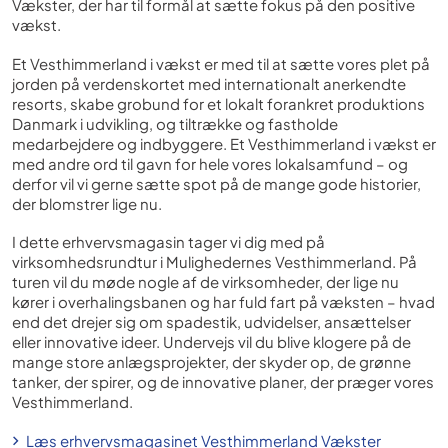
Vækster, der har til formål at sætte fokus på den positive
vækst.
Et Vesthimmerland i vækst er med til at sætte vores plet på
jorden på verdenskortet med internationalt anerkendte
resorts, skabe grobund for et lokalt forankret produktions
Danmark i udvikling, og tiltrække og fastholde
medarbejdere og indbyggere. Et Vesthimmerland i vækst er
med andre ord til gavn for hele vores lokalsamfund – og
derfor vil vi gerne sætte spot på de mange gode historier,
der blomstrer lige nu.
I dette erhvervsmagasin tager vi dig med på
virksomhedsrundtur i Mulighedernes Vesthimmerland. På
turen vil du møde nogle af de virksomheder, der lige nu
kører i overhalingsbanen og har fuld fart på væksten – hvad
end det drejer sig om spadestik, udvidelser, ansættelser
eller innovative ideer. Undervejs vil du blive klogere på de
mange store anlægsprojekter, der skyder op, de grønne
tanker, der spirer, og de innovative planer, der præger vores
Vesthimmerland.
Læs erhvervsmagasinet Vesthimmerland Vækster