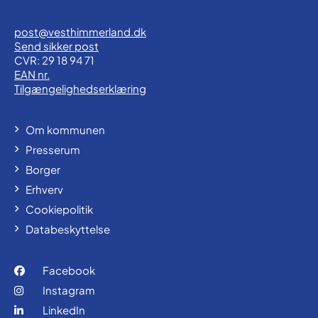
post@vesthimmerland.dk
Send sikker post
CVR: 29 18 94 71
EAN nr.
Tilgængelighedserklæring
Om kommunen
Presserum
Borger
Erhverv
Cookiepolitik
Databeskyttelse
Facebook
Instagram
LinkedIn