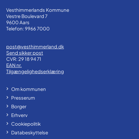
Vesthimmerlands Kommune
Vestre Boulevard 7
9600 Aars
Telefon: 9966 7000
post@vesthimmerland.dk
Send sikker post
CVR: 29 18 94 71
EAN nr.
Tilgængelighedserklæring
Om kommunen
Presserum
Borger
Erhverv
Cookiepolitik
Databeskyttelse