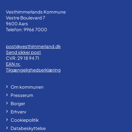
Vesthimmerlands Kommune
Vestre Boulevard 7
9600 Aars
Telefon: 9966 7000
post@vesthimmerland.dk
Send sikker post
CVR: 29 18 94 71
EAN nr.
Tilgængelighedserklæring
Om kommunen
Presserum
Borger
Erhverv
Cookiepolitik
Databeskyttelse