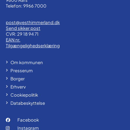
Telefon: 9966 7000
post@vesthimmerland.dk
Send sikker post
CVR: 29 18 94 71
EAN nr.
Tilgængelighedserklæring
Om kommunen
Presserum
Borger
Erhverv
Cookiepolitik
Databeskyttelse
Facebook
Instagram