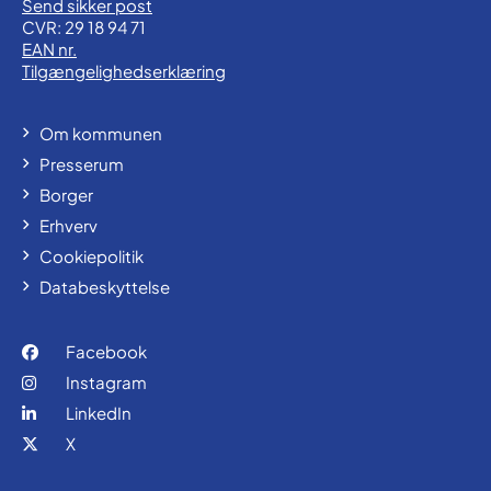
Send sikker post
CVR: 29 18 94 71
EAN nr.
Tilgængelighedserklæring
Om kommunen
Presserum
Borger
Erhverv
Cookiepolitik
Databeskyttelse
Facebook
Instagram
LinkedIn
X