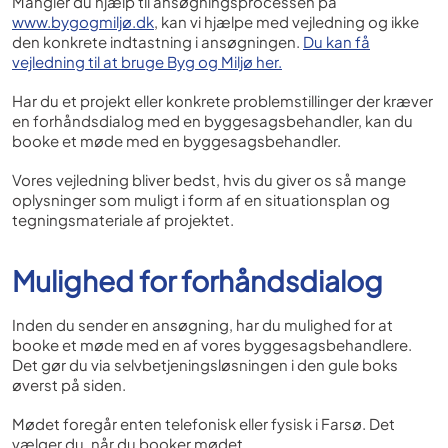
Mangler du hjælp til ansøgningsprocessen på
www.bygogmiljø.dk
, kan vi hjælpe med vejledning og ikke
den konkrete indtastning i ansøgningen.
Du kan få
vejledning til at bruge Byg og Miljø her.
Har du et projekt eller konkrete problemstillinger der kræver
en forhåndsdialog med en byggesagsbehandler, kan du
booke et møde med en byggesagsbehandler.
Vores vejledning bliver bedst, hvis du giver os så mange
oplysninger som muligt i form af en situationsplan og
tegningsmateriale af projektet.
Mulighed for forhåndsdialog
Inden du sender en ansøgning, har du mulighed for at
booke et møde med en af vores byggesagsbehandlere.
Det gør du via selvbetjeningsløsningen i den gule boks
øverst på siden.
Mødet foregår enten telefonisk eller fysisk i Farsø. Det
vælger du, når du booker mødet.