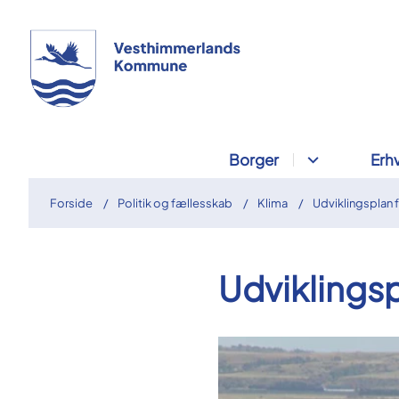
Borger
Erh
Forside
Politik og fællesskab
Klima
Udviklingsplan 
Udviklingsp