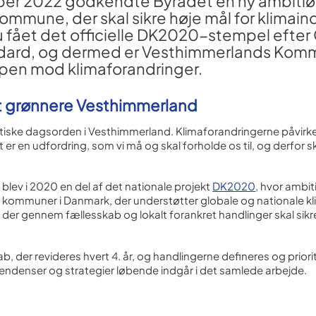
ober 2022 godkendte Byrådet en ny ambitiøs
mmune, der skal sikre høje mål for klimain
u fået det officielle DK2020-stempel efter
ndard, og dermed er Vesthimmerlands Komm
ampen mod klimaforandringer.
t grønnere Vesthimmerland
litiske dagsorden i Vesthimmerland. Klimaforandringerne påvirke
 er en udfordring, som vi må og skal forholde os til, og derfor sk
ev i 2020 en del af det nationale projekt
DK2020
, hvor ambit
le kommuner i Danmark, der understøtter globale og nationale kl
 der gen­nem fællesskab og lokalt forankret handlinger skal sik
, der revideres hvert 4. år, og handlingerne defineres og priorit
tendenser og strategier løbende indgår i det samlede arbejde.