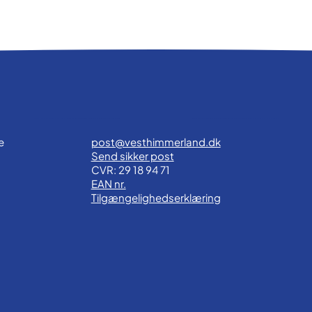
e
post@vesthimmerland.dk
Send sikker post
CVR: 29 18 94 71
EAN nr.
Tilgængelighedserklæring