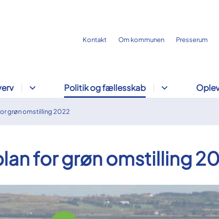
Kontakt
Om kommunen
Presserum
verv
Politik og fællesskab
Oplev
for grøn omstilling 2022
lan for grøn omstilling 2