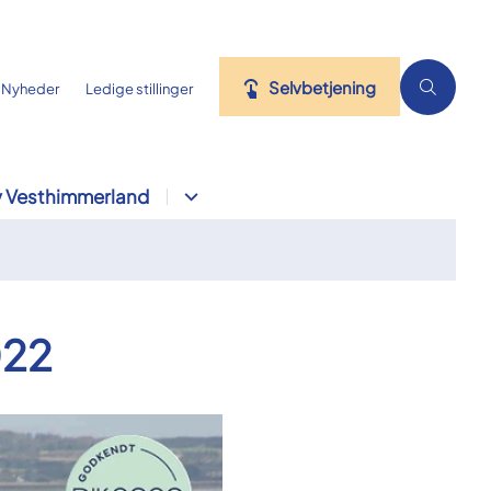
Selvbetjening
Nyheder
Ledige stillinger
 Vesthimmerland
022