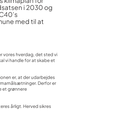
 klimaplan for
dsatsen i 2030 og
 C40’s
une med til at
r vores hverdag, det sted vi
al vi handle for at skabe et
ionen er, at der udarbejdes
imamålsæt­ninger. Derfor er
re et grønnere
eres årligt. Herved sikres