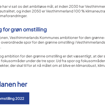
har vi sat os det ambitiøse mål, at inden 2030 har Vesthimme
utralitet, og inden 2050 er Vesthimmerland 100 % klimaneutra
imaforandringer.
 for grøn omstilling
onen, Vesthimmerlands Kommunes ambitioner for den grønne o
re overordnede spor for den grønne omstilling i Vesthimmerlan
.
 og ambition for den grønne omstilling er det væsentligt, at der
 ni fokusområder under de tre spor. Ud fra spor og fokusområd
ekter, der skal til for at nå målet om at blive en klimarobust, kl
lanen her
omstilling 2022