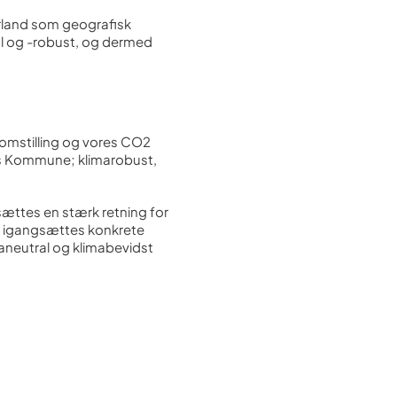
rland som geografisk
l og -robust, og dermed
mstilling og vores CO2
ds Kommune; klimarobust,
 sættes en stærk retning for
er igangsættes konkrete
imaneutral og klimabevidst