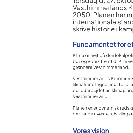
Torsdag d. 27. okt
Vesthimmerlands Ko
2050. Planen har n
internationale sta
skrive historie i k
Fundamentet for e
Klima er højt på den lokalpo
bor og vores fremtid. Klimaet
grønnere Vesthimmerland.
Vesthimmerlands Kommune bl
klimahand­lingsplaner for al
der udarbejdet en klimaplan,
Vesthimmerland.
Planen er et dynamisk redskab
det, at de nyeste udviklings
Vores vision