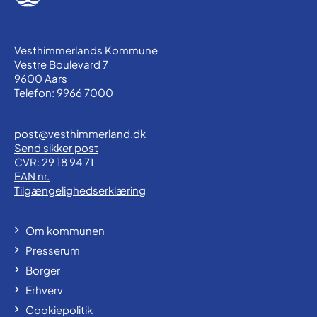
Vesthimmerlands Kommune
Vestre Boulevard 7
9600 Aars
Telefon: 9966 7000
post@vesthimmerland.dk
Send sikker post
CVR: 29 18 94 71
EAN nr.
Tilgængelighedserklæring
Om kommunen
Presserum
Borger
Erhverv
Cookiepolitik