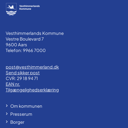
Vesthimmerlands Kommune
Vestre Boulevard 7
9600 Aars
Telefon: 9966 7000
post@vesthimmerland.dk
Send sikker post
CVR: 29 18 94 71
EAN nr.
Tilgængelighedserklæring
Om kommunen
Presserum
Borger