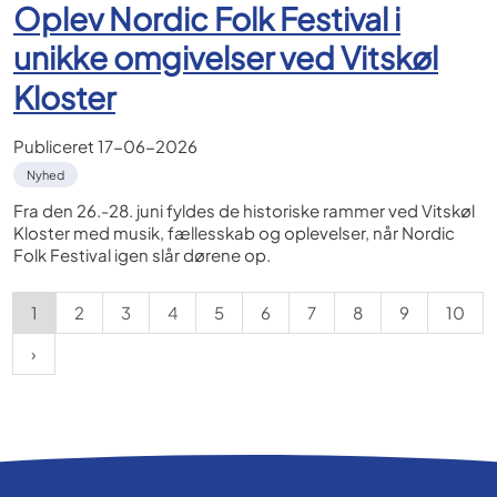
Oplev Nordic Folk Festival i
unikke omgivelser ved Vitskøl
Kloster
Publiceret
17-06-2026
Nyhed
Fra den 26.-28. juni fyldes de historiske rammer ved Vitskøl
Kloster med musik, fællesskab og oplevelser, når Nordic
Folk Festival igen slår dørene op.
1
2
3
4
5
6
7
8
9
10