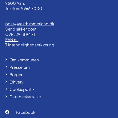
9600 Aars
Telefon: 9966 7000
post@vesthimmerland.dk
Send sikker post
CVR: 29 18 94 71
EAN nr.
Tilgængelighedserklæring
Om kommunen
Presserum
Borger
Erhverv
Cookiepolitik
Databeskyttelse
Facebook