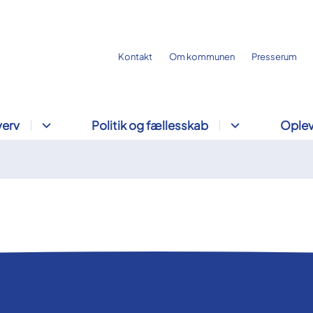
Kontakt
Om kommunen
Presserum
verv
Politik og fællesskab
Oplev