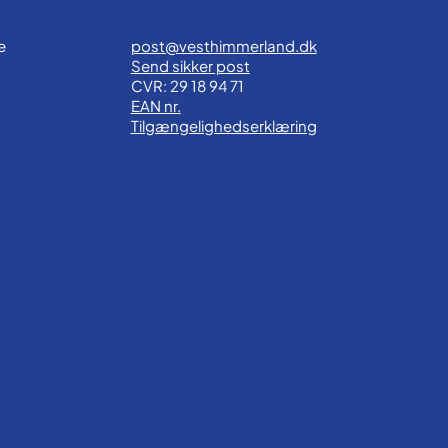
e
post@vesthimmerland.dk
Send sikker post
CVR: 29 18 94 71
EAN nr.
Tilgængelighedserklæring