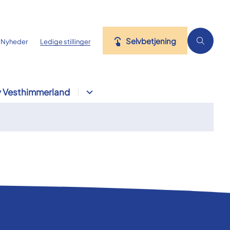
Selvbetjening
Nyheder
Ledige stillinger
 Vesthimmerland