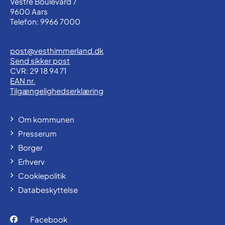
Vestre Boulevard 7
9600 Aars
Telefon: 9966 7000
post@vesthimmerland.dk
Send sikker post
CVR: 29 18 94 71
EAN nr.
Tilgængelighedserklæring
Om kommunen
Presserum
Borger
Erhverv
Cookiepolitik
Databeskyttelse
Facebook