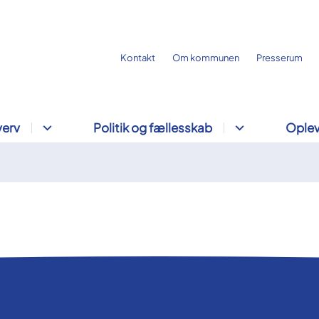
Kontakt
Om kommunen
Presserum
verv
Politik og fællesskab
Oplev