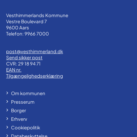
Vesthimmerlands Kommune
Vestre Boulevard 7
9600 Aars
Telefon: 9966 7000
post@vesthimmerland.dk
Send sikker post
CVR: 29 18 94 71
EAN nr.
Tilgængelighedserklæring
Om kommunen
Presserum
Borger
Erhverv
Cookiepolitik
Databeskyttelse