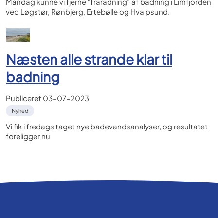
Mandag kunne vi fjerne “frarådning” af badning i Limfjorden
ved Løgstør, Rønbjerg, Ertebølle og Hvalpsund.
Næsten alle strande klar til
badning
Publiceret
03-07-2023
Nyhed
Vi fik i fredags taget nye badevandsanalyser, og resultatet
foreligger nu