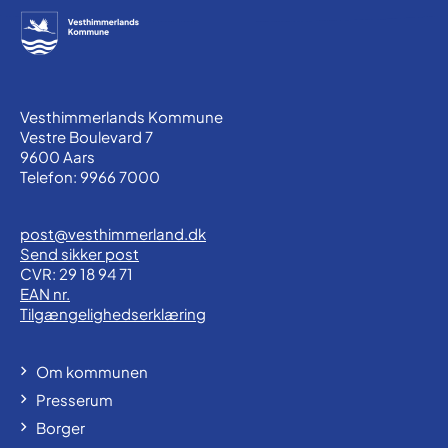
Vesthimmerlands Kommune
Vestre Boulevard 7
9600 Aars
Telefon: 9966 7000
post@vesthimmerland.dk
Send sikker post
CVR: 29 18 94 71
EAN nr.
Tilgængelighedserklæring
Om kommunen
Presserum
Borger