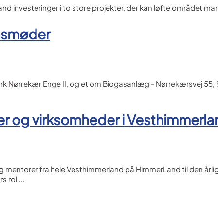
d investeringer i to store projekter, der kan løfte området mar
nsmøder
k Nørrekær Enge II, og et om Biogasanlæg - Nørrekærsvej 55,
er og virksomheder i Vesthimmerla
mentorer fra hele Vesthimmerland på HimmerLand til den årli
 roll...