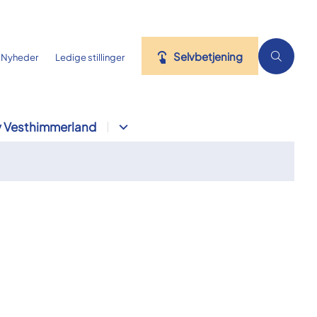
Selvbetjening
Nyheder
Ledige stillinger
 Vesthimmerland