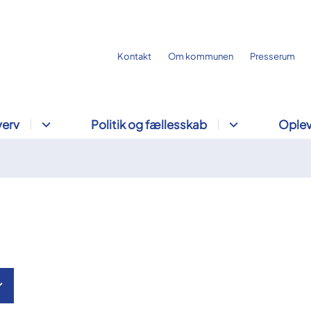
Kontakt
Om kommunen
Presserum
verv
Politik og fællesskab
Oplev