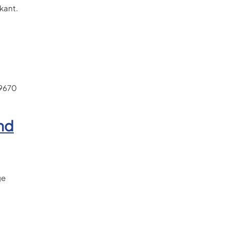
kant.
 9670
nd
ge