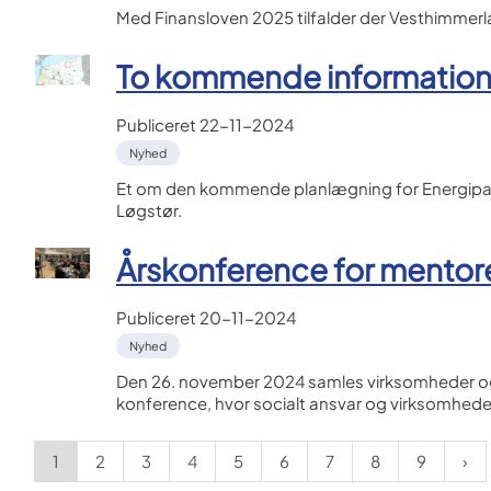
Med Finansloven 2025 tilfalder der Vesthimmerlan
To kommende informatio
Publiceret
22-11-2024
Nyhed
Et om den kommende planlægning for Energipar
Løgstør.
Årskonference for mentor
Publiceret
20-11-2024
Nyhed
Den 26. november 2024 samles virksomheder og 
konference, hvor socialt ansvar og virksomheders
1
2
3
4
5
6
7
8
9