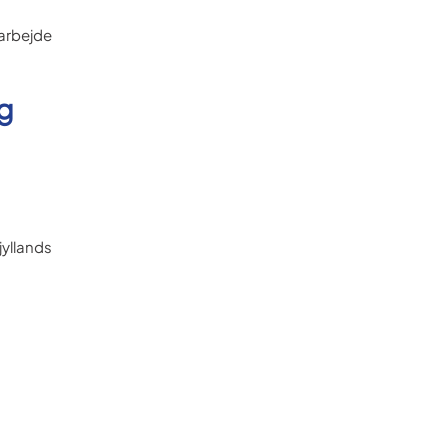
marbejde
og
yllands