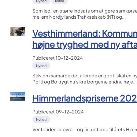
Nyhed
Klima
Som led i en større indsats om at gøre samkørse
mellem Nordjyllands Trafikselskab (NT) og...
Vesthimmerland: Kommune 
højne tryghed med ny afta
Publiceret
10-12-2024
Nyhed
Selv om samarbejdet allerede er godt, skal en
Politi og Bo trygt nu sikre borgerne endnu høje...
Himmerlandspriserne 2024
Publiceret
09-12-2024
Nyhed
Ventetiden er ovre – og finalisterne til årets Hi