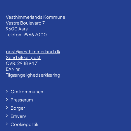
Vesthimmerlands Kommune
Vestre Boulevard 7
9600 Aars
Telefon: 9966 7000
post@vesthimmerland.dk
Send sikker post
CVR: 29 18 94 71
EAN nr.
Tilgængelighedserklæring
Om kommunen
Presserum
Borger
Erhverv
Cookiepolitik