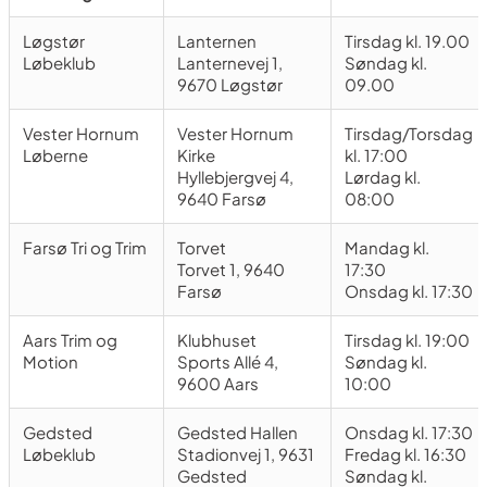
Løgstør
Lanternen
Tirsdag kl. 19.00
Løbeklub
Lanternevej 1,
Søndag kl.
9670 Løgstør
09.00
Vester Hornum
Vester Hornum
Tirsdag/Torsdag
Løberne
Kirke
kl. 17:00
Hyllebjergvej 4,
Lørdag kl.
9640 Farsø
08:00
Farsø Tri og Trim
Torvet
Mandag kl.
Torvet 1, 9640
17:30
Farsø
Onsdag kl. 17:30
Aars Trim og
Klubhuset
Tirsdag kl. 19:00
Motion
Sports Allé 4,
Søndag kl.
9600 Aars
10:00
Gedsted
Gedsted Hallen
Onsdag kl. 17:30
Løbeklub
Stadionvej 1, 9631
Fredag kl. 16:30
Gedsted
Søndag kl.