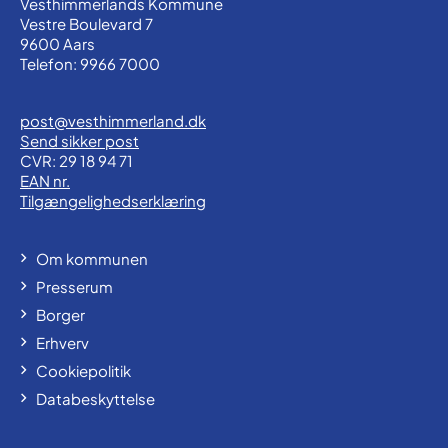
Vesthimmerlands Kommune
Vestre Boulevard 7
9600 Aars
Telefon: 9966 7000
post@vesthimmerland.dk
Send sikker post
CVR: 29 18 94 71
EAN nr.
Tilgængelighedserklæring
Om kommunen
Presserum
Borger
Erhverv
Cookiepolitik
Databeskyttelse