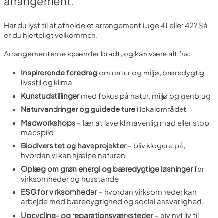
arrangement.
Har du lyst til at afholde et arrangement i uge 41 eller 42? Så
er du hjerteligt velkommen.
Arrangementerne spænder bredt, og kan være alt fra:
Inspirerende foredrag
om natur og miljø, bæredygtig
livsstil og klima
Kunstudstillinger
med fokus på natur, miljø og genbrug
Naturvandringer og guidede ture
i lokalområdet
Madworkshops
– lær at lave klimavenlig mad eller stop
madspild
Biodiversitet og haveprojekter
– bliv klogere på,
hvordan vi kan hjælpe naturen
Oplæg om grøn energi og bæredygtige løsninger
for
virksomheder og husstande
ESG for virksomheder
– hvordan virksomheder kan
arbejde med bæredygtighed og social ansvarlighed.
Upcycling- og reparationsværksteder
– giv nyt liv til