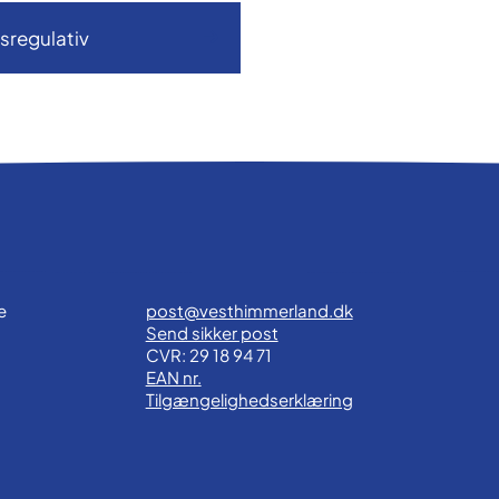
sregulativ
e
post@vesthimmerland.dk
Send sikker post
CVR: 29 18 94 71
EAN nr.
Tilgængelighedserklæring