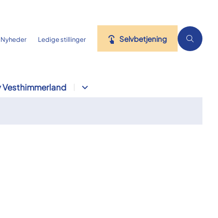
Selvbetjening
Nyheder
Ledige stillinger
 Vesthimmerland