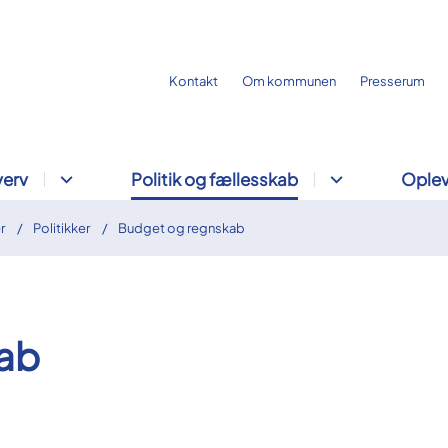
Kontakt
Om kommunen
Presserum
verv
Politik og fællesskab
Oplev
r
Politikker
Budget og regnskab
ab