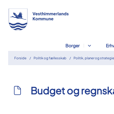
Borger
Erh
Forside
Politik og fællesskab
Politik, planer og strategie
Budget og regnsk