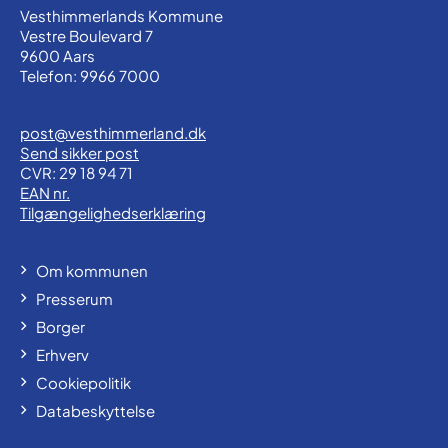
Vesthimmerlands Kommune
Vestre Boulevard 7
9600 Aars
Telefon: 9966 7000
post@vesthimmerland.dk
Send sikker post
CVR: 29 18 94 71
EAN nr.
Tilgængelighedserklæring
Om kommunen
Presserum
Borger
Erhverv
Cookiepolitik
Databeskyttelse