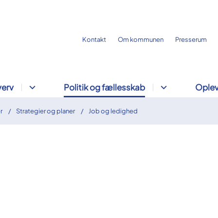
Kontakt
Om kommunen
Presserum
verv
Politik og fællesskab
Oplev
r
Strategier og planer
Job og ledighed