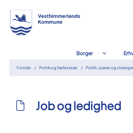
Borger
Erh
Forside
Politik og fællesskab
Politik, planer og strategie
Job og ledighed