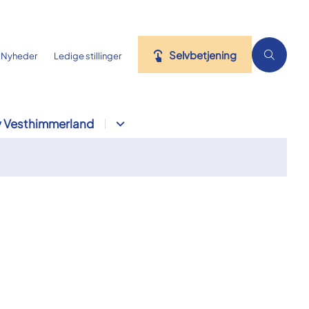
Selvbetjening
Nyheder
Ledige stillinger
 Vesthimmerland