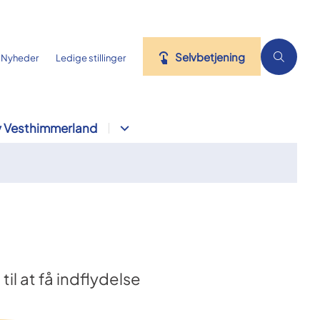
Selvbetjening
Nyheder
Ledige stillinger
 Vesthimmerland
l at få indflydelse