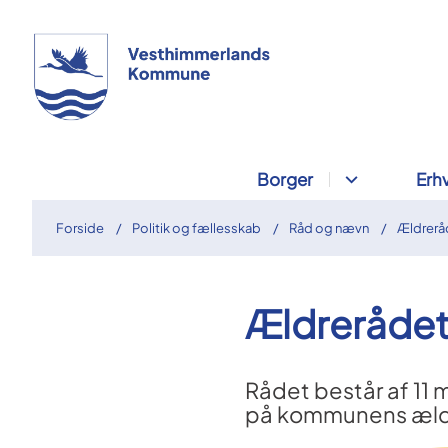
Borger
Erh
Forside
Politik og fællesskab
Råd og nævn
Ældrerå
Ældreråde
Rådet består af 11 
på kommunens ældr