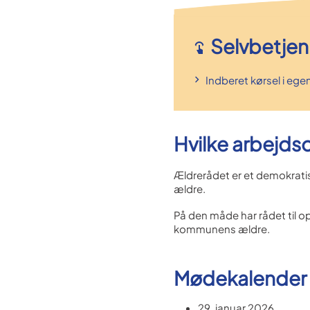
Selvbetjen
Indberet kørsel i eg
Hvilke arbejds
Ældrerådet er et demokratis
ældre.
På den måde har rådet til o
kommunens ældre.
Mødekalender
29. januar 2026