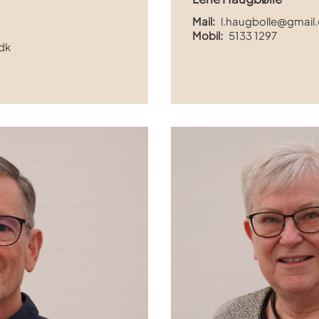
Mail:
l.haugbolle@gmail
Mobil:
5133 1297
dk