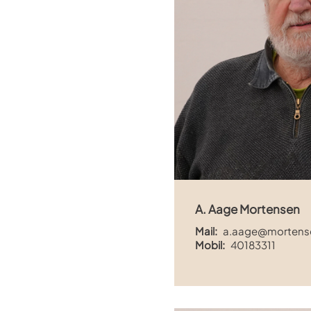
A. Aage Mortensen
Mail:
a.aage@mortense
Mobil:
40183311