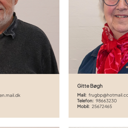
Gitte Bøgh
Mail:
frugbp@hotmail.c
n.mail.dk
Telefon:
98663230
Mobil:
25672465