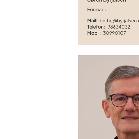
Formand
Mail:
birthe@byrjalsen.
Telefon:
98634032
Mobil:
30990107