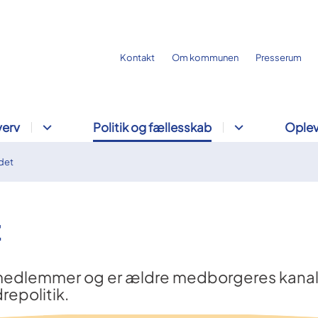
Kontakt
Om kommunen
Presserum
verv
Politik og fællesskab
Oplev
det
t
medlemmer og er ældre medborgeres kanal ti
epolitik.