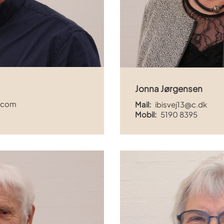
Jonna Jørgensen
.com
Mail:
ibisvej13@c.dk
Mobil:
5190 8395