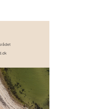
tsrådet
d.dk