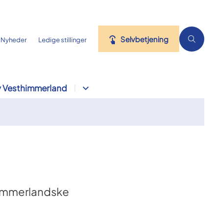
Selvbetjening
Nyheder
Ledige stillinger
 Vesthimmerland
himmerlandske