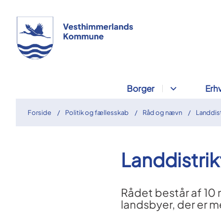
Borger
Erh
Forside
Politik og fællesskab
Råd og nævn
Landdist
Landdistri
Rådet består af 1
landsbyer, der er 