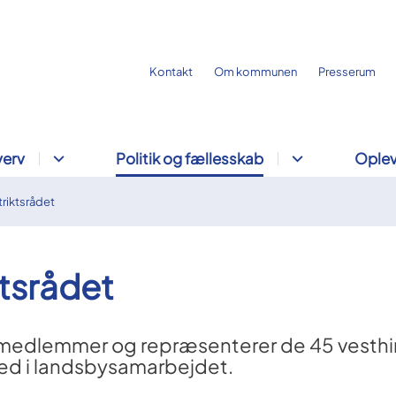
Kontakt
Om kommunen
Presserum
verv
Politik og fællesskab
Oplev
riktsrådet
ktsrådet
0 medlemmer og repræsenterer de 45 vest
med i landsbysamarbejdet.