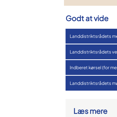
Godt at vide
Landdistriktsrådets 
Landdistriktsrådets v
Indberet kørsel (for 
Landdistriktsrådets 
Læs mere