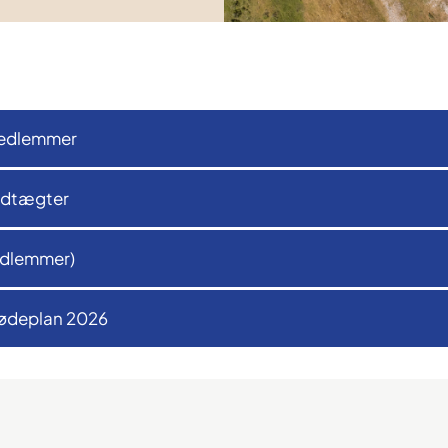
medlemmer
edtægter
medlemmer)
mødeplan 2026