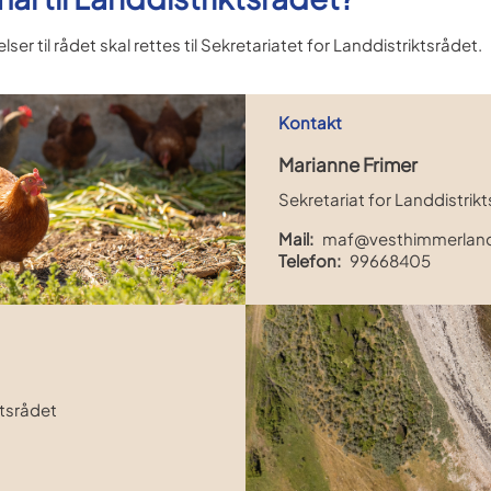
r til rådet skal rettes til Sekretariatet for Landdistriktsrådet.
Kontakt
Marianne Frimer
Sekretariat for Landdistrik
Mail:
maf@vesthimmerlan
Telefon:
99668405
tsrådet