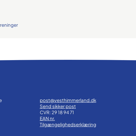
reninger
e
post@vesthimmerland.dk
Send sikker post
CVR: 29 18 94 71
EAN nr.
Tilgængelighedserklæring