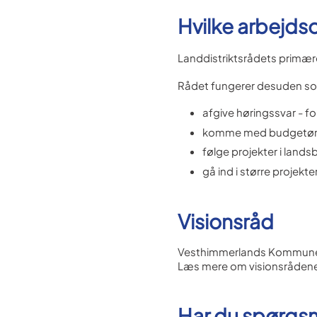
Hvilke arbejds
Landdistriktsrådets primær
Rådet fungerer desuden som
afgive høringssvar - fo
komme med budgetøns
følge projekter i land
gå ind i større projekt
Visionsråd
Vesthimmerlands Kommune er 
Læs mere om visionsrådenes
Har du spørgsmå