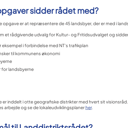
opgaver sidder rådet med?
e opgave er at repræsentere de 45 landsbyer, der er med i la
 et rådgivende udvalg for Kultur- og Fritidsudvalget og sidd
r eksempel i forbindelse med NT's trafikplan
ker til kommunens økonomi
sbyerne
er for landsbyerne
inddelt i otte geografiske distrikter med hvert sit visionsråd.
 arbejde og se de lokaleudviklingsplaner
her
.
l til Landdistriktsrådet?