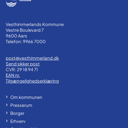
Vesthimmerlands Kommune
Vestre Boulevard 7
9600 Aars
Telefon: 9966 7000
post@vesthimmerland.dk
Send sikker post
CVR: 29 18 94 71
EAN nr.
Tilgængelighedserklæring
Om kommunen
Presserum
Borger
Erhverv