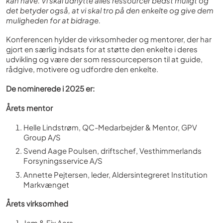
kan have. Vi skal udnytte alles ressourcer bedst muligt og
det betyder også, at vi skal tro på den enkelte og give dem
muligheden for at bidrage.
Konferencen hylder de virksomheder og mentorer, der har
gjort en særlig indsats for at støtte den enkelte i deres
udvikling og være der som ressourceperson til at guide,
rådgive, motivere og udfordre den enkelte.
De nominerede i 2025 er:
Årets mentor
Helle Lindstrøm, QC-Medarbejder & Mentor, GPV
Group A/S
Svend Aage Poulsen, driftschef, Vesthimmerlands
Forsyningsservice A/S
Annette Pejtersen, leder, Aldersintegreret Institution
Markvænget
Årets virksomhed
Jem & Fix Aars