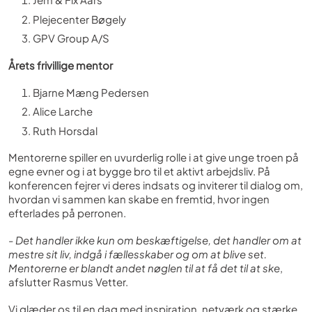
Plejecenter Bøgely
GPV Group A/S
Årets frivillige mentor
Bjarne Mæng Pedersen
Alice Larche
Ruth Horsdal
Mentorerne spiller en uvurderlig rolle i at give unge troen på
egne evner og i at bygge bro til et aktivt arbejdsliv. På
konferencen fejrer vi deres indsats og inviterer til dialog om,
hvordan vi sammen kan skabe en fremtid, hvor ingen
efterlades på perronen.
-
Det handler ikke kun om beskæftigelse, det handler om at
mestre sit liv, indgå i fællesskaber og om at blive set.
Mentorerne er blandt andet nøglen til at få det til at ske
,
afslutter Rasmus Vetter.
Vi glæder os til en dag med inspiration, netværk og stærke