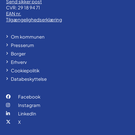
Send sikker post
CVR: 29 18 94 71
EAN nr.
Tilgængelighedserklæring
Om kommunen
Presserum
Borger
Erhverv
Cookiepolitik
Databeskyttelse
Facebook
Instagram
LinkedIn
X