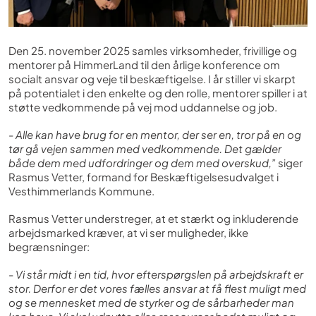
Den 25. november 2025 samles virksomheder, frivillige og
mentorer på HimmerLand til den årlige konference om
socialt ansvar og veje til beskæftigelse. I år stiller vi skarpt
på potentialet i den enkelte og den rolle, mentorer spiller i at
støtte vedkommende på vej mod uddannelse og job.
-
Alle kan have brug for en mentor, der ser en, tror på en og
tør gå vejen sammen med vedkommende. Det gælder
både dem med udfordringer og dem med overskud,”
siger
Rasmus Vetter, formand for Beskæftigelsesudvalget i
Vesthimmerlands Kommune.
Rasmus Vetter understreger, at et stærkt og inkluderende
arbejdsmarked kræver, at vi ser muligheder, ikke
begrænsninger:
-
Vi står midt i en tid, hvor efterspørgslen på arbejdskraft er
stor. Derfor er det vores fælles ansvar at få flest muligt med
og se mennesket med de styrker og de sårbarheder man