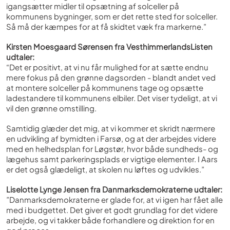
igangsætter midler til opsætning af solceller på
kommunens bygninger, som er det rette sted for solceller.
Så må der kæmpes for at få skidtet væk fra markerne.”
Kirsten Moesgaard Sørensen fra VesthimmerlandsListen
udtaler:
“Det er positivt, at vi nu får mulighed for at sætte endnu
mere fokus på den grønne dagsorden - blandt andet ved
at montere solceller på kommunens tage og opsætte
ladestandere til kommunens elbiler. Det viser tydeligt, at vi
vil den grønne omstilling.
Samtidig glæder det mig, at vi kommer et skridt nærmere
en udvikling af bymidten i Farsø, og at der arbejdes videre
med en helhedsplan for Løgstør, hvor både sundheds- og
lægehus samt parkeringsplads er vigtige elementer. I Aars
er det også glædeligt, at skolen nu løftes og udvikles.”
Liselotte Lynge Jensen fra Danmarksdemokraterne udtaler:
”Danmarksdemokraterne er glade for, at vi igen har fået alle
med i budgettet. Det giver et godt grundlag for det videre
arbejde, og vi takker både forhandlere og direktion for en