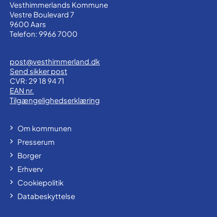
Vesthimmerlands Kommune
Vestre Boulevard 7
9600 Aars
Telefon: 9966 7000
post@vesthimmerland.dk
Send sikker post
CVR: 29 18 94 71
EAN nr.
Tilgængelighedserklæring
Om kommunen
Presserum
Borger
Erhverv
Cookiepolitik
Databeskyttelse