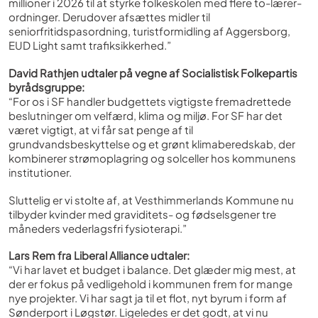
millioner i 2026 til at styrke folkeskolen med flere to-lærer-
ordninger. Derudover afsættes midler til
seniorfritidspasordning, turistformidling af Aggersborg,
EUD Light samt trafiksikkerhed.”
David Rathjen udtaler på vegne af Socialistisk Folkepartis
byrådsgruppe:
“For os i SF handler budgettets vigtigste fremadrettede
beslutninger om velfærd, klima og miljø. For SF har det
været vigtigt, at vi får sat penge af til
grundvandsbeskyttelse og et grønt klimaberedskab, der
kombinerer strømoplagring og solceller hos kommunens
institutioner.
Sluttelig er vi stolte af, at Vesthimmerlands Kommune nu
tilbyder kvinder med graviditets- og fødselsgener tre
måneders vederlagsfri fysioterapi.”
Lars Rem fra Liberal Alliance udtaler:
“Vi har lavet et budget i balance. Det glæder mig mest, at
der er fokus på vedligehold i kommunen frem for mange
nye projekter. Vi har sagt ja til et flot, nyt byrum i form af
Sønderport i Løgstør. Ligeledes er det godt, at vi nu