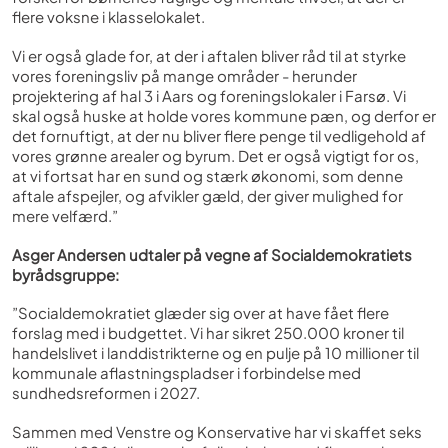
flere voksne i klasselokalet.
Vi er også glade for, at der i aftalen bliver råd til at styrke
vores foreningsliv på mange områder - herunder
projektering af hal 3 i Aars og foreningslokaler i Farsø. Vi
skal også huske at holde vores kommune pæn, og derfor er
det fornuftigt, at der nu bliver flere penge til vedligehold af
vores grønne arealer og byrum. Det er også vigtigt for os,
at vi fortsat har en sund og stærk økonomi, som denne
aftale afspejler, og afvikler gæld, der giver mulighed for
mere velfærd.”
Asger Andersen udtaler på vegne af Socialdemokratiets
byrådsgruppe:
”Socialdemokratiet glæder sig over at have fået flere
forslag med i budgettet. Vi har sikret 250.000 kroner til
handelslivet i landdistrikterne og en pulje på 10 millioner til
kommunale aflastningspladser i forbindelse med
sundhedsreformen i 2027.
Sammen med Venstre og Konservative har vi skaffet seks