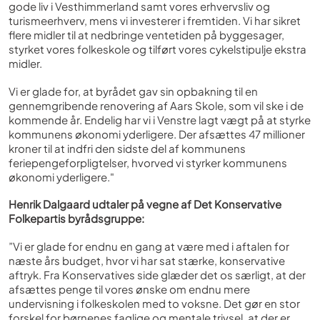
gode liv i Vesthimmerland samt vores erhvervsliv og
turismeerhverv, mens vi investerer i fremtiden. Vi har sikret
flere midler til at nedbringe ventetiden på byggesager,
styrket vores folkeskole og tilført vores cykelstipulje ekstra
midler.
Vi er glade for, at byrådet gav sin opbakning til en
gennemgribende renovering af Aars Skole, som vil ske i de
kommende år. Endelig har vi i Venstre lagt vægt på at styrke
kommunens økonomi yderligere. Der afsættes 47 millioner
kroner til at indfri den sidste del af kommunens
feriepengeforpligtelser, hvorved vi styrker kommunens
økonomi yderligere."
Henrik Dalgaard udtaler på vegne af Det Konservative
Folkepartis byrådsgruppe:
”Vi er glade for endnu en gang at være med i aftalen for
næste års budget, hvor vi har sat stærke, konservative
aftryk. Fra Konservatives side glæder det os særligt, at der
afsættes penge til vores ønske om endnu mere
undervisning i folkeskolen med to voksne. Det gør en stor
forskel for børnenes faglige og mentale trivsel, at der er