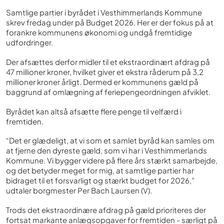
Samtlige partier i byrådet i Vesthimmerlands Kommune
skrev fredag under på Budget 2026. Her er der fokus på at
forankre kommunens økonomi og undgå fremtidige
udfordringer.
Der afsættes derfor midler til et ekstraordinært afdrag på
47 millioner kroner, hvilket giver et ekstra råderum på 3,2
millioner kroner årligt. Dermed er kommunens gæld på
baggrund af omlægning af feriepengeordningen afviklet.
Byrådet kan altså afsætte flere penge til velfærd i
fremtiden.
“Det er glædeligt, at vi som et samlet byråd kan samles om
at fjerne den dyreste gæld, som vi har i Vesthimmerlands
Kommune. Vi bygger videre på flere års stærkt samarbejde,
og det betyder meget for mig, at samtlige partier har
bidraget til et forsvarligt og stærkt budget for 2026,”
udtaler borgmester Per Bach Laursen (V).
Trods det ekstraordinære afdrag på gæld prioriteres der
fortsat markante anlægsopgaver for fremtiden - særligt på