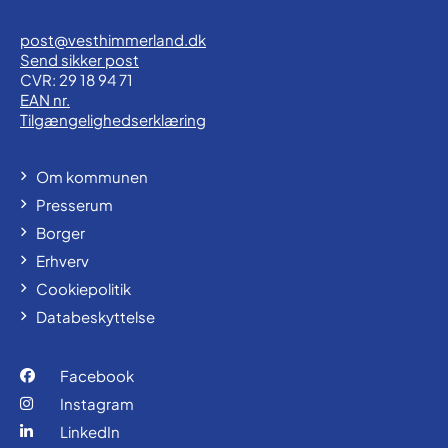
post@vesthimmerland.dk
Send sikker post
CVR: 29 18 94 71
EAN nr.
Tilgængelighedserklæring
Om kommunen
Presserum
Borger
Erhverv
Cookiepolitik
Databeskyttelse
Facebook
Instagram
LinkedIn