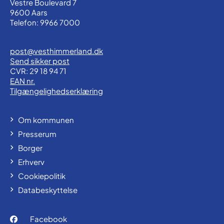
Vestre Boulevard 7
9600 Aars
Telefon: 9966 7000
post@vesthimmerland.dk
Send sikker post
CVR: 29 18 94 71
EAN nr.
Tilgængelighedserklæring
Om kommunen
Presserum
Borger
Erhverv
Cookiepolitik
Databeskyttelse
Facebook