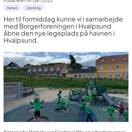
Publiceret
15-06-2022
Nyhed
Udvikling
Her til formiddag kunne vi i samarbejde
med Borgerforeningen i Hvalpsund
åbne den nye legeplads på havnen i
Hvalpsund.
Børnene fra Børnehuset Fjorden i Ullits og arbejdsgruppen