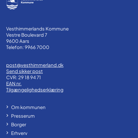
Vesthimmerlands Kommune
Vestre Boulevard 7
9600 Aars
Telefon: 9966 7000
post@vesthimmerland.dk
Send sikker post
CVR: 29 18 94 71
EAN nr.
Tilgængelighedserklæring
Om kommunen
Presserum
Borger
Erhverv