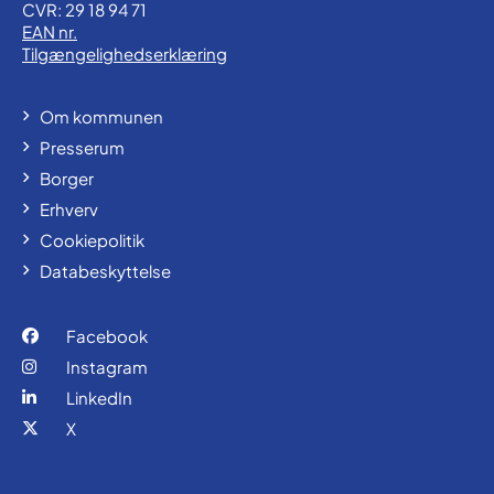
CVR: 29 18 94 71
EAN nr.
Tilgængelighedserklæring
Om kommunen
Presserum
Borger
Erhverv
Cookiepolitik
Databeskyttelse
Facebook
Instagram
LinkedIn
X