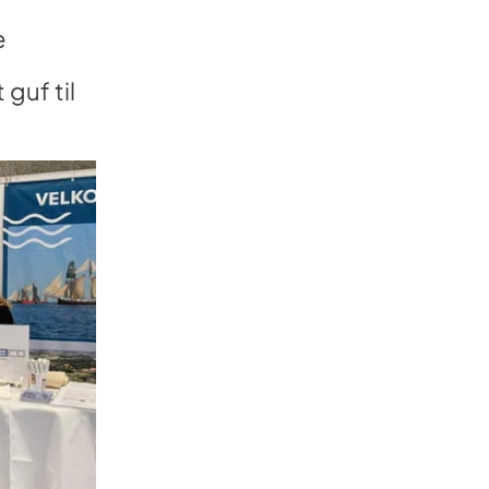
e
guf til