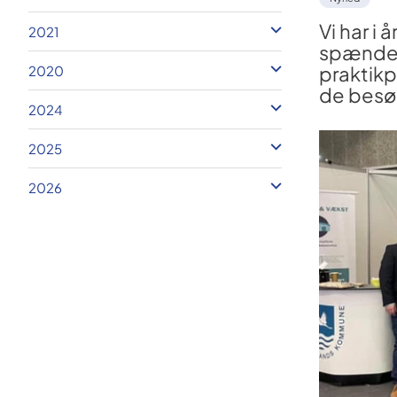
Vi har i 
2021
spændend
praktikp
2020
de besø
2024
2025
2026