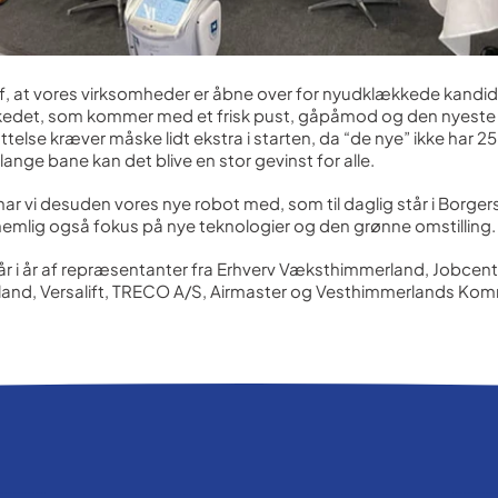
 af, at vores virksomheder er åbne over for nyudklækkede kandi
edet, som kommer med et frisk pust, gåpåmod og den nyeste 
else kræver måske lidt ekstra i starten, da “de nye” ikke har 25 
ange bane kan det blive en stor gevinst for alle.
ar vi desuden vores nye robot med, som til daglig står i Borgers
 nemlig også fokus på nye teknologier og den grønne omstilling.
r i år af repræsentanter fra Erhverv Væksthimmerland, Jobcent
and, Versalift, TRECO A/S, Airmaster og Vesthimmerlands Ko