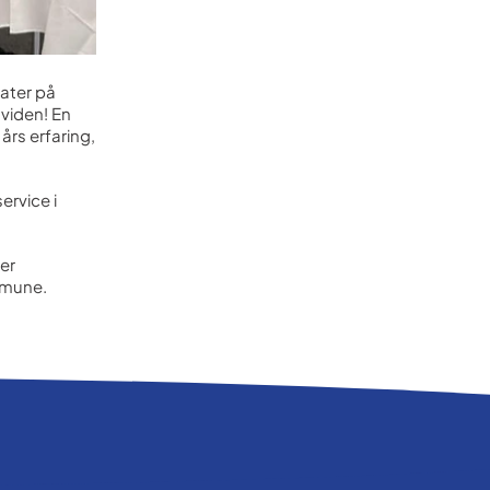
dater på
viden! En
års erfaring,
ervice i
er
mmune.