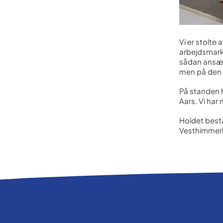
Vi er stolte
arbejdsmark
sådan ansætt
men på den l
På standen h
Aars. Vi har
Holdet bestå
Vesthimmerl