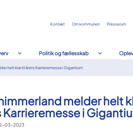
Kontakt
Om kommunen
Presserum
verv
Politik og fællesskab
Oplev
r helt klar til årets Karrieremesse i Gigantium
immerland melder helt kla
s Karrieremesse i Giganti
2-03-2023