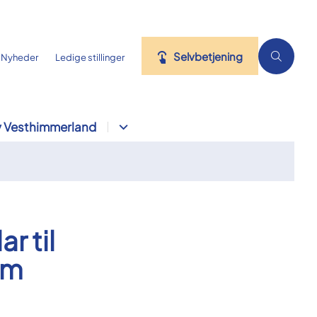
Selvbetjening
Nyheder
Ledige stillinger
 Vesthimmerland
r til
um