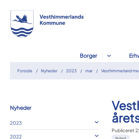
Borger
Erh
Forside
Nyheder
2023
mar
Vesthimmerland melde
Vesth
Nyheder
året
2023
Publiceret
2
2022
Nyhed