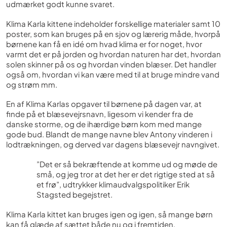
udmærket godt kunne svaret.
Klima Karla kittene indeholder forskellige materialer samt 10
poster, som kan bruges på en sjov og lærerig måde, hvorpå
børnene kan få en idé om hvad klima er for noget, hvor
varmt det er på jorden og hvordan naturen har det, hvordan
solen skinner på os og hvordan vinden blæser. Det handler
også om, hvordan vi kan være med til at bruge mindre vand
og strøm mm.
En af Klima Karlas opgaver til børnene på dagen var, at
finde på et blæsevejrsnavn, ligesom vi kender fra de
danske storme, og de ihærdige børn kom med mange
gode bud. Blandt de mange navne blev Antony vinderen i
lodtrækningen, og derved var dagens blæsevejr navngivet.
”Det er så bekræftende at komme ud og møde de
små, og jeg tror at det her er det rigtige sted at så
et frø”, udtrykker klimaudvalgspolitiker Erik
Stagsted begejstret.
Klima Karla kittet kan bruges igen og igen, så mange børn
kan få glæde af sættet både nu og i fremtiden.