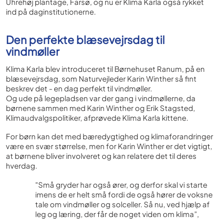
Uhrehøj plantage, Farsø, og nu er Klima Karla også rykket
ind på daginstitutionerne.
Den perfekte blæsevejrsdag til
vindmøller
Klima Karla blev introduceret til Børnehuset Ranum, på en
blæsevejrsdag, som Naturvejleder Karin Winther så fint
beskrev det - en dag perfekt til vindmøller.
Og ude på legepladsen var der gang i vindmøllerne, da
børnene sammen med Karin Winther og Erik Stagsted,
Klimaudvalgspolitiker, afprøvede Klima Karla kittene.
For børn kan det med bæredygtighed og klimaforandringer
være en svær størrelse, men for Karin Winther er det vigtigt,
at børnene bliver involveret og kan relatere det til deres
hverdag.
"Små gryder har også ører, og derfor skal vi starte
imens de er helt små fordi de også hører de voksne
tale om vindmøller og solceller. Så nu, ved hjælp af
leg og læring, der får de noget viden om klima”,