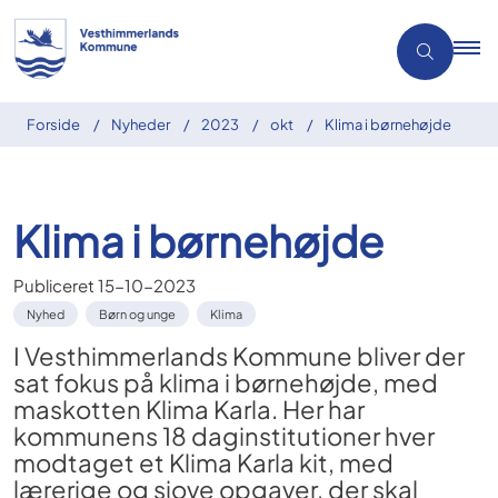
Forside
Nyheder
2023
okt
Klima i børnehøjde
Klima i børnehøjde
Publiceret
15-10-2023
Nyhed
Børn og unge
Klima
I Vesthimmerlands Kommune bliver der
sat fokus på klima i børnehøjde, med
maskotten Klima Karla. Her har
kommunens 18 daginstitutioner hver
modtaget et Klima Karla kit, med
lærerige og sjove opgaver, der skal