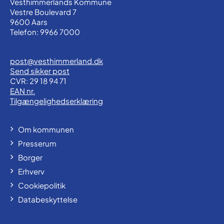
Vesthimmerlands Kommune
Vestre Boulevard 7
9600 Aars
Telefon: 9966 7000
post@vesthimmerland.dk
Send sikker post
CVR: 29 18 94 71
EAN nr.
Tilgængelighedserklæring
Om kommunen
Presserum
Borger
Erhverv
Cookiepolitik
Databeskyttelse