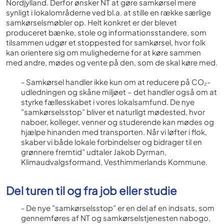
Nordjylland. Derfor ønsker NT at gøre samkørsel mere
synligt i lokalområderne ved bl.a. at stille en række særlige
samkørselsmøbler op. Helt konkret er der blevet
produceret bænke, stole og informationsstandere, som
tilsammen udgør et stoppested for samkørsel, hvor folk
kan orientere sig om mulighederne for at køre sammen
med andre, mødes og vente på den, som de skal køre med.
- Samkørsel handler ikke kun om at reducere på CO₂-
udledningen og skåne miljøet – det handler også om at
styrke fællesskabet i vores lokalsamfund. De nye
”samkørselsstop” bliver et naturligt mødested, hvor
naboer, kolleger, venner og studerende kan mødes og
hjælpe hinanden med transporten. Når vi løfter i flok,
skaber vi både lokale forbindelser og bidrager til en
grønnere fremtid” udtaler Jakob Dyrman,
Klimaudvalgsformand, Vesthimmerlands Kommune.
Del turen til og fra job eller studie
- De nye ”samkørselsstop” er en del af en indsats, som
gennemføres af NT og samkørselstjenesten nabogo,