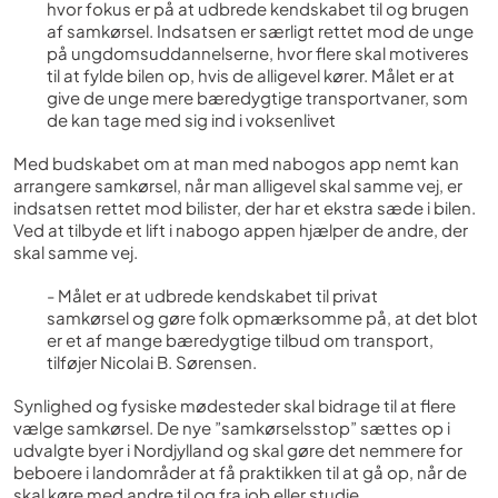
hvor fokus er på at udbrede kendskabet til og brugen
af samkørsel. Indsatsen er særligt rettet mod de unge
på ungdomsuddannelserne, hvor flere skal motiveres
til at fylde bilen op, hvis de alligevel kører. Målet er at
give de unge mere bæredygtige transportvaner, som
de kan tage med sig ind i voksenlivet
Med budskabet om at man med nabogos app nemt kan
arrangere samkørsel, når man alligevel skal samme vej, er
indsatsen rettet mod bilister, der har et ekstra sæde i bilen.
Ved at tilbyde et lift i nabogo appen hjælper de andre, der
skal samme vej.
- Målet er at udbrede kendskabet til privat
samkørsel og gøre folk opmærksomme på, at det blot
er et af mange bæredygtige tilbud om transport,
tilføjer Nicolai B. Sørensen.
Synlighed og fysiske mødesteder skal bidrage til at flere
vælge samkørsel. De nye ”samkørselsstop” sættes op i
udvalgte byer i Nordjylland og skal gøre det nemmere for
beboere i landområder at få praktikken til at gå op, når de
skal køre med andre til og fra job eller studie.