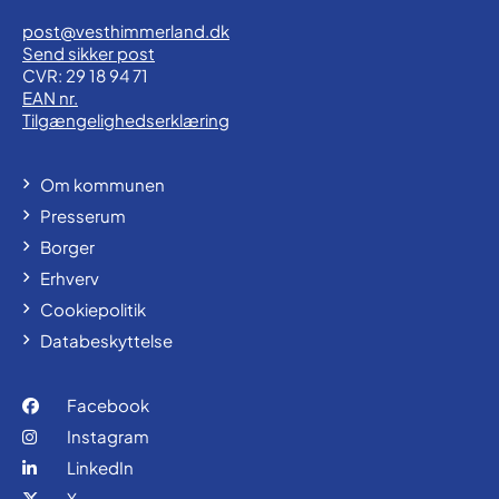
post@vesthimmerland.dk
Send sikker post
CVR: 29 18 94 71
EAN nr.
Tilgængelighedserklæring
Om kommunen
Presserum
Borger
Erhverv
Cookiepolitik
Databeskyttelse
Facebook
Instagram
LinkedIn
X