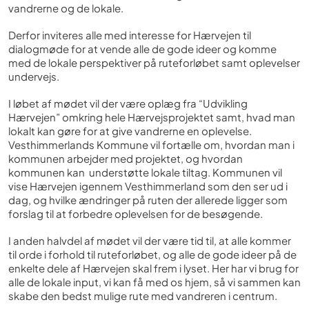
vandrerne og de lokale.
Derfor inviteres alle med interesse for Hærvejen til
dialogmøde for at vende alle de gode ideer og komme
med de lokale perspektiver på ruteforløbet samt oplevelser
undervejs.
I løbet af mødet vil der være oplæg fra “Udvikling
Hærvejen” omkring hele Hærvejsprojektet samt, hvad man
lokalt kan gøre for at give vandrerne en oplevelse.
Vesthimmerlands Kommune vil fortælle om, hvordan man i
kommunen arbejder med projektet, og hvordan
kommunen kan understøtte lokale tiltag. Kommunen vil
vise Hærvejen igennem Vesthimmerland som den ser ud i
dag, og hvilke ændringer på ruten der allerede ligger som
forslag til at forbedre oplevelsen for de besøgende.
I anden halvdel af mødet vil der være tid til, at alle kommer
til orde i forhold til ruteforløbet, og alle de gode ideer på de
enkelte dele af Hærvejen skal frem i lyset. Her har vi brug for
alle de lokale input, vi kan få med os hjem, så vi sammen kan
skabe den bedst mulige rute med vandreren i centrum.