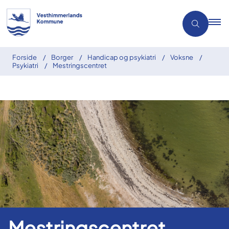
Forside
Borger
Handicap og psykiatri
Voksne
Psykiatri
Mestringscentret
Mestringscentret