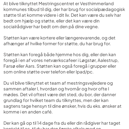
At blive tilknyttet Mestringscentret er Vesthimmerland
kommunes tilbud til dig, der har brug for socialpædagogisk
støtte til at komme videre i dit liv. Det kan være du selv har
bedt om hjælp og støtte, eller det kan være din
socialrådgiver har bedt om den på dine vegne.
Støtten kan være kortere eller længerevarende, og det
afhænger af hvilke former for støtte, du har brug for.
Støtten kan foregå både hjemme hos dig, eller den kan
foregå i en af vores netværkscafeer i Løgstør, Aalestrup,
Farsø eller Aars. Støtten kan også foregå i grupper eller
som online støtte over telefon eller Ipad/pc.
Du vil blive tilknyttet et team af mestringsvejledere og
sammen aftaler I, hvordan og hvornår og hvor ofte I
mødes. Det vil oftest være det sted, du bor, der danner
grundlag for hvilket team du tilknyttes, men der kan
sagtens tage hensyn til dine ønsker, hvis du eks. ønsker at
komme i en anden café.
Der kan gå op til 14 dage fra du eller din rådgiver har taget
kontakt til os, til du har den første aftale med en