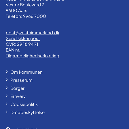
Vestre Boulevard 7
9600 Aars
Telefon: 9966 7000
post@vesthimmerland.dk
Send sikker post
CVR: 29 18 94 71
EAN nr.
Tilgængelighedserklæring
Om kommunen
Presserum
Borger
Erhverv
Cookiepolitik
Databeskyttelse