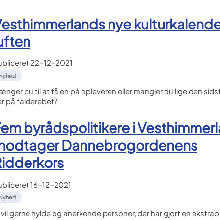
esthimmerlands nye kulturkalender
uften
ubliceret
22-12-2021
Nyhed
ænger du til at få en på opleveren eller mangler du lige den sids
er på falderebet?
em byrådspolitikere i Vesthimmer
modtager Dannebrogordenens
Ridderkors
ubliceret
16-12-2021
Nyhed
i vil gerne hylde og anerkende personer, der har gjort en ekstra