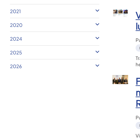
2021
V
l
2020
2024
P
2025
Tr
h
2026
F
P
V