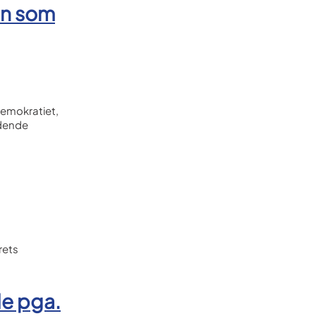
en som
demokratiet,
ddende
rets
de pga.