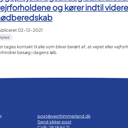
ejrforholdene og kører indtil videre 
nødberedskab
ubliceret
02-12-2021
Nyhed
r tages kontakt til alle som bliver berørt af, at vejret eller vejfo
orhindrer besøg i dagens løb.
e
post@vesthimmerland.dk
Send sikker post
CVR: 29 18 94 71