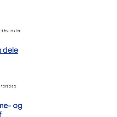
med hvad der
s dele
n torsdag
me- og
f