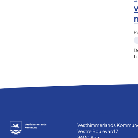
v
P
De
f
Vesthimmerlands Kommun
Vestre Boulevard 7
9600 Aars