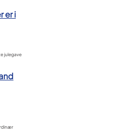
 er i
te julegave
land
ordinær