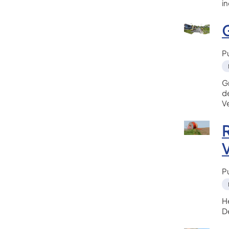
i
G
P
Gr
de
V
P
H
D