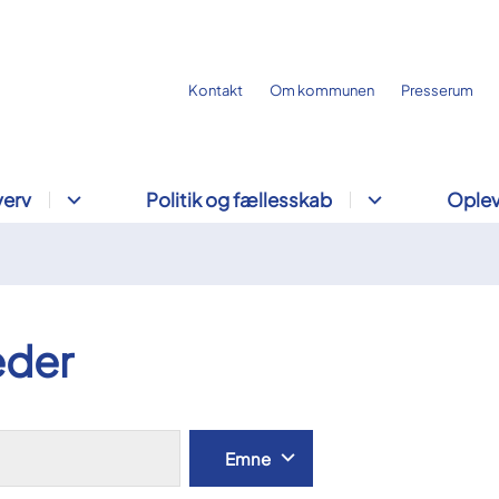
Kontakt
Om kommunen
Presserum
verv
Politik og fællesskab
Oplev
der
Søg
Emne