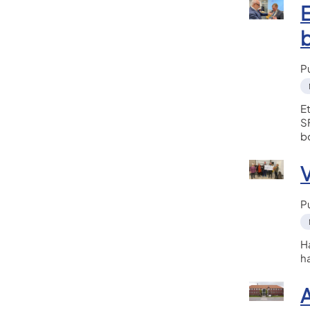
E
P
E
S
b
V
P
H
h
A