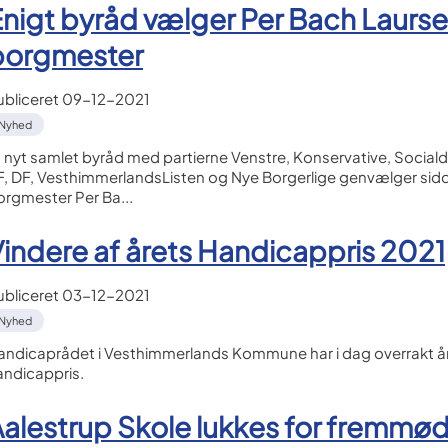
nigt byråd vælger Per Bach Laurs
borgmester
ubliceret
09-12-2021
Nyhed
t nyt samlet byråd med partierne Venstre, Konservative, Social
F, DF, VesthimmerlandsListen og Nye Borgerlige genvælger si
orgmester Per Ba...
indere af årets Handicappris 2021
ubliceret
03-12-2021
Nyhed
andicaprådet i Vesthimmerlands Kommune har i dag overrakt å
andicappris.
alestrup Skole lukkes for fremmø