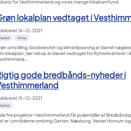
ndsats for Vesthimmerland og vores mange lokalsamfund.
røn lokalplan vedtaget i Vesthim
ubliceret
16-12-2021
Nyhed
Klima
øn omstilling, biodiversitet og klimatilpasning er blandt nøgleo
n lokalplan, der netop er blevet vedtaget for Rytterkvarteret i A
esthimmerla...
Rigtig gode bredbånds-nyheder i
Vesthimmerland
ubliceret
15-12-2021
Nyhed
ele fire projekter i Vesthimmerland får puljemidler af Bredbånds
et er i områderne omkring Gatten, Næsborg, Vester Hornum og