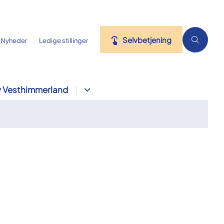
Selvbetjening
Nyheder
Ledige stillinger
 Vesthimmerland