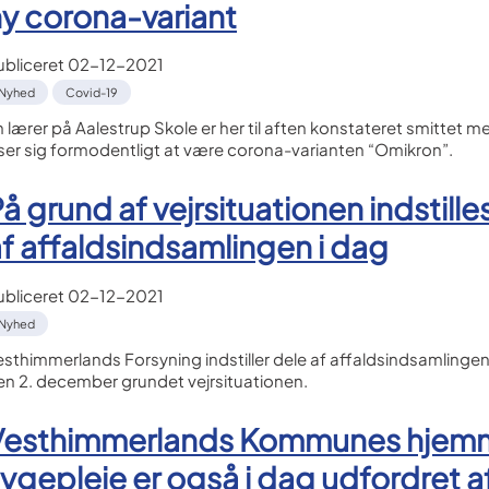
y corona-variant
ubliceret
02-12-2021
Nyhed
Covid-19
n lærer på Aalestrup Skole er her til aften konstateret smittet 
iser sig formodentligt at være corona-varianten “Omikron”.
å grund af vejrsituationen indstille
f affaldsindsamlingen i dag
ubliceret
02-12-2021
Nyhed
esthimmerlands Forsyning indstiller dele af affaldsindsamlinge
en 2. december grundet vejrsituationen.
Vesthimmerlands Kommunes hjem
ygepleje er også i dag udfordret a