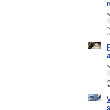
n
P
E
v
P
a
P
V
d
s