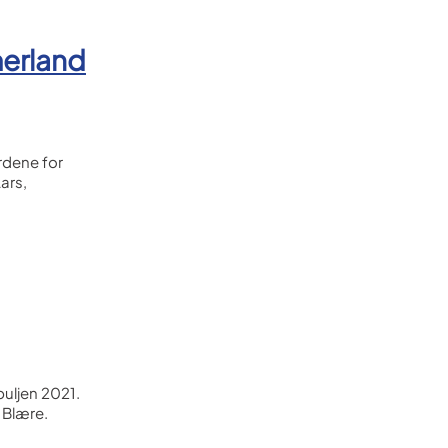
merland
rdene for
ars,
puljen 2021.
 Blære.