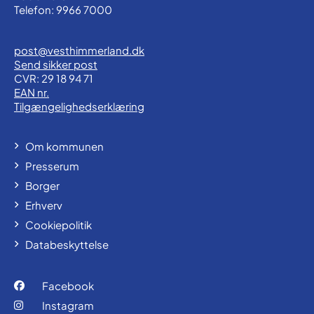
Telefon: 9966 7000
post@vesthimmerland.dk
Send sikker post
CVR: 29 18 94 71
EAN nr.
Tilgængelighedserklæring
Om kommunen
Presserum
Borger
Erhverv
Cookiepolitik
Databeskyttelse
Facebook
Instagram