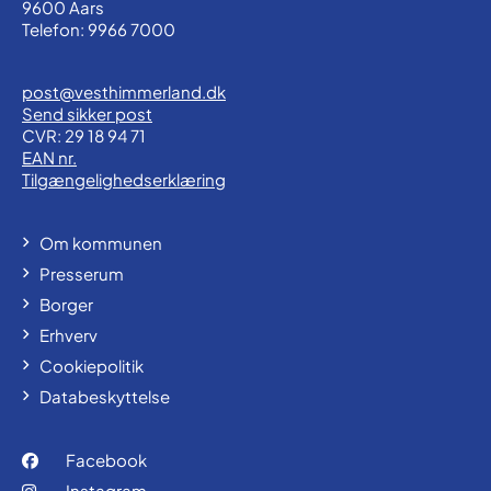
9600 Aars
Telefon: 9966 7000
post@vesthimmerland.dk
Send sikker post
CVR: 29 18 94 71
EAN nr.
Tilgængelighedserklæring
Om kommunen
Presserum
Borger
Erhverv
Cookiepolitik
Databeskyttelse
Facebook
Instagram