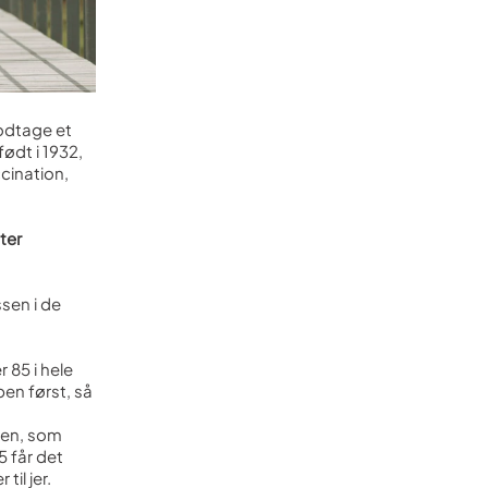
odtage et
født i 1932,
ccination,
ter
sen i de
 85 i hele
pen først, så
nen, som
5 får det
il jer.