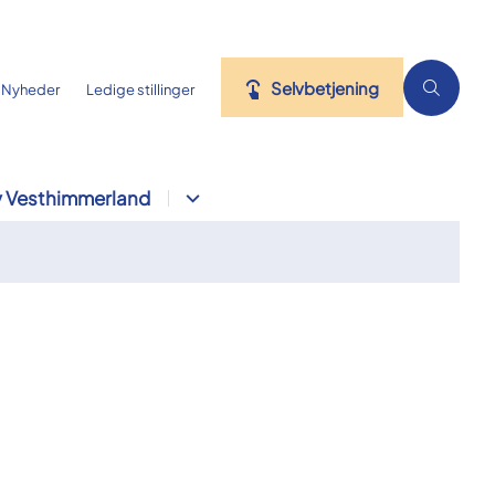
Selvbetjening
Nyheder
Ledige stillinger
 Vesthimmerland