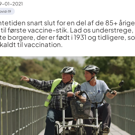
9-01-2021
ovid-19
ntetiden snart slut for en del af de 85+ årig
 til første vaccine-stik. Lad os understrege, 
e borgere, der er født i 1931 og tidligere, so
kaldt til vaccination.