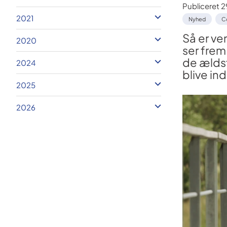
Publiceret
2
2021
Nyhed
C
Så er ve
2020
ser frem
de ældst
2024
blive ind
2025
2026