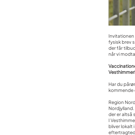
Invitatione
fysisk brev 
der får tilb
når vi modta
Vaccinatione
Vesthimmerl
Har du pårø
kommende da
Region Nordj
Nordjylland.
der er altså 
I Vesthimme
bliver lokal
eftertragted