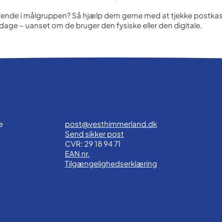
rende i målgruppen? Så hjælp dem gerne med at tjekke postkas
ge – uanset om de bruger den fysiske eller den digitale.
e
post@vesthimmerland.dk
Send sikker post
CVR: 29 18 94 71
EAN nr.
Tilgængelighedserklæring