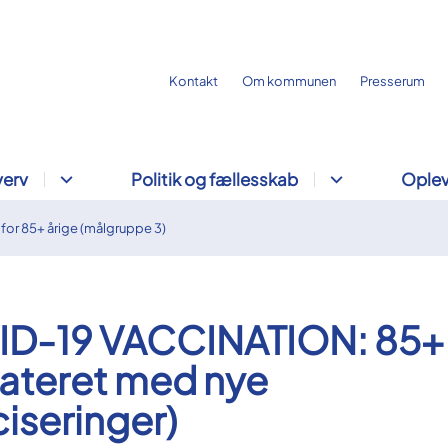
Kontakt
Om kommunen
Presserum
verv
Politik og fællesskab
Oplev
for 85+ årige (målgruppe 3)
D-19 VACCINATION: 85+
ateret med nye
iseringer)