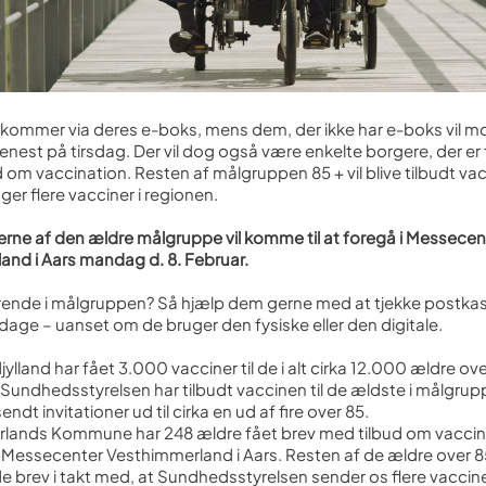
n kommer via deres e-boks, mens dem, der ikke har e-boks vil m
senest på tirsdag. Der vil dog også være enkelte borgere, der er 
ud om vaccination. Resten af målgruppen 85 + vil blive tilbudt va
ger flere vacciner i regionen.
rne af den ældre målgruppe vil komme til at foregå i Messecen
and i Aars mandag d. 8. Februar.
rende i målgruppen? Så hjælp dem gerne med at tjekke postkas
ge – uanset om de bruger den fysiske eller den digitale.
ylland har fået 3.000 vacciner til de i alt cirka 12.000 ældre over
 Sundhedsstyrelsen har tilbudt vaccinen til de ældste i målgrup
sendt invitationer ud til cirka en ud af fire over 85.
rlands Kommune har 248 ældre fået brev med tilbud om vacci
t i Messecenter Vesthimmerland i Aars. Resten af de ældre over 8
e brev i takt med, at Sundhedsstyrelsen sender os flere vacciner t