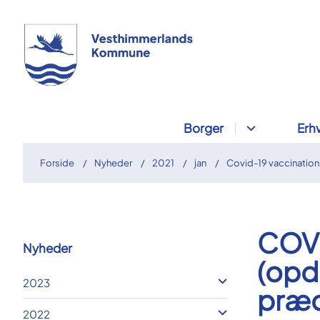
Borger
Erh
Forside
Nyheder
2021
jan
Covid-19 vaccination 
COVI
Nyheder
(opd
2023
præc
2022