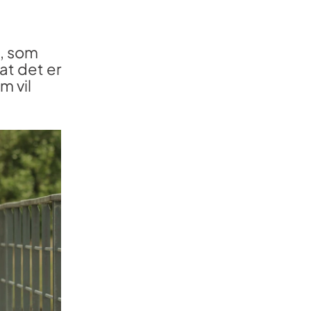
e, som
at det er
m vil