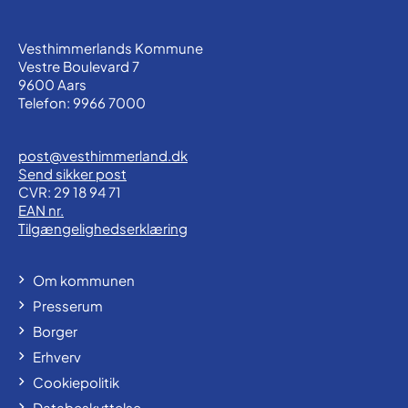
Vesthimmerlands Kommune
Vestre Boulevard 7
9600 Aars
Telefon: 9966 7000
post@vesthimmerland.dk
Send sikker post
CVR: 29 18 94 71
EAN nr.
Tilgængelighedserklæring
Om kommunen
Presserum
Borger
Erhverv
Cookiepolitik
Databeskyttelse