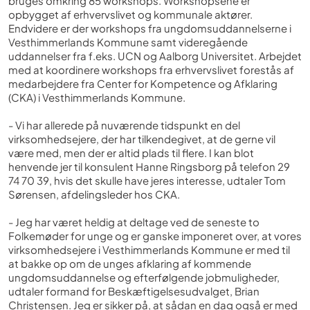
bruges omkring 85 workshops. Workshopsene er
opbygget af erhvervslivet og kommunale aktører.
Endvidere er der workshops fra ungdomsuddannelserne i
Vesthimmerlands Kommune samt videregående
uddannelser fra f.eks. UCN og Aalborg Universitet. Arbejdet
med at koordinere workshops fra erhvervslivet forestås af
medarbejdere fra Center for Kompetence og Afklaring
(CKA) i Vesthimmerlands Kommune.
- Vi har allerede på nuværende tidspunkt en del
virksomhedsejere, der har tilkendegivet, at de gerne vil
være med, men der er altid plads til flere. I kan blot
henvende jer til konsulent Hanne Ringsborg på telefon 29
74 70 39, hvis det skulle have jeres interesse, udtaler Tom
Sørensen, afdelingsleder hos CKA.
- Jeg har været heldig at deltage ved de seneste to
Folkemøder for unge og er ganske imponeret over, at vores
virksomhedsejere i Vesthimmerlands Kommune er med til
at bakke op om de unges afklaring af kommende
ungdomsuddannelse og efterfølgende jobmuligheder,
udtaler formand for Beskæftigelsesudvalget, Brian
Christensen. Jeg er sikker på, at sådan en dag også er med