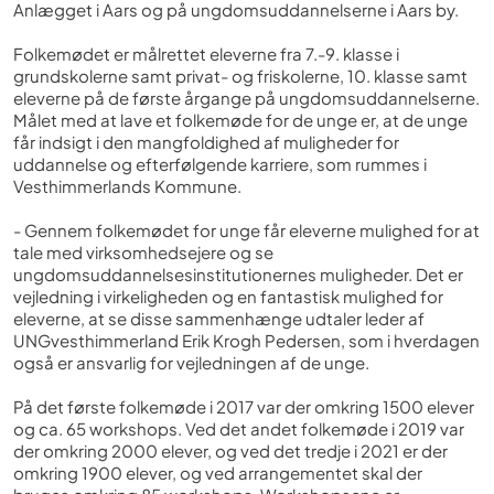
Anlægget i Aars og på ungdomsuddannelserne i Aars by.
Folkemødet er målrettet eleverne fra 7.-9. klasse i
grundskolerne samt privat- og friskolerne, 10. klasse samt
eleverne på de første årgange på ungdomsuddannelserne.
Målet med at lave et folkemøde for de unge er, at de unge
får indsigt i den mangfoldighed af muligheder for
uddannelse og efterfølgende karriere, som rummes i
Vesthimmerlands Kommune.
- Gennem folkemødet for unge får eleverne mulighed for at
tale med virksomhedsejere og se
ungdomsuddannelsesinstitutionernes muligheder. Det er
vejledning i virkeligheden og en fantastisk mulighed for
eleverne, at se disse sammenhænge udtaler leder af
UNGvesthimmerland Erik Krogh Pedersen, som i hverdagen
også er ansvarlig for vejledningen af de unge.
På det første folkemøde i 2017 var der omkring 1500 elever
og ca. 65 workshops. Ved det andet folkemøde i 2019 var
der omkring 2000 elever, og ved det tredje i 2021 er der
omkring 1900 elever, og ved arrangementet skal der