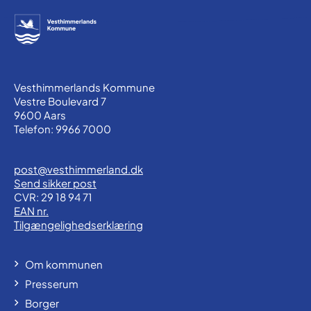
Vesthimmerlands Kommune
Vestre Boulevard 7
9600 Aars
Telefon: 9966 7000
post@vesthimmerland.dk
Send sikker post
CVR: 29 18 94 71
EAN nr.
Tilgængelighedserklæring
Om kommunen
Presserum
Borger