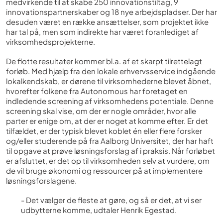
medvirkende til at skabe 250 innovationstiltag, 9
innovationspartnerskaber og 18 nye arbejdspladser. Der har
desuden været en række ansættelser, som projektet ikke
har tal på, men som indirekte har været foranlediget af
virksomhedsprojekterne.
De flotte resultater kommer bl.a. af et skarpt tilrettelagt
forløb. Med hjælp fra den lokale erhvervsservice indgående
lokalkendskab, er dørene til virksomhederne blevet åbnet,
hvorefter folkene fra Autonomous har foretaget en
indledende screening af virksomhedens potentiale. Denne
screening skal vise, om der er nogle områder, hvor alle
parter er enige om, at der er noget at komme efter. Er det
tilfældet, er der typisk blevet koblet én eller flere forsker
og/eller studerende på fra Aalborg Universitet, der har haft
til opgave at prøve løsningsforslag af i praksis. Når forløbet
er afsluttet, er det op til virksomheden selv at vurdere, om
de vil bruge økonomi og ressourcer på at implementere
løsningsforslagene.
- Det vælger de fleste at gøre, og så er det, at vi ser
udbytterne komme, udtaler Henrik Egestad.