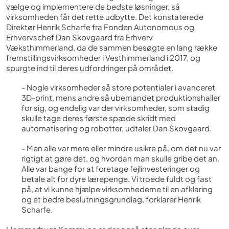
vælge og implementere de bedste løsninger, så
virksomheden får det rette udbytte. Det konstaterede
Direktør Henrik Scharfe fra Fonden Autonomous og
Erhvervschef Dan Skovgaard fra Erhverv
Væksthimmerland, da de sammen besøgte en lang række
fremstillingsvirksomheder i Vesthimmerland i 2017, og
spurgte ind til deres udfordringer på området.
- Nogle virksomheder så store potentialer i avanceret
3D-print, mens andre så ubemandet produktionshaller
for sig, og endelig var der virksomheder, som stadig
skulle tage deres første spæde skridt med
automatisering og robotter, udtaler Dan Skovgaard.
- Men alle var mere eller mindre usikre på, om det nu var
rigtigt at gøre det, og hvordan man skulle gribe det an.
Alle var bange for at foretage fejlinvesteringer og
betale alt for dyre lærepenge. Vi troede fuldt og fast
på, at vi kunne hjælpe virksomhederne til en afklaring
og et bedre beslutningsgrundlag, forklarer Henrik
Scharfe.