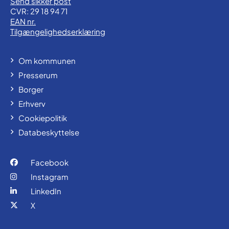
Send sikker post
CVR: 29 18 94 71
EAN nr.
Tilgængelighedserklæring
Om kommunen
Presserum
Borger
Erhverv
Cookiepolitik
Databeskyttelse
Facebook
Instagram
LinkedIn
X