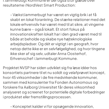
I Jammerbugt Kommune er der også stor glæde over
resultaterne i NordVest Smart Production:
- VækstJammerbugt har været en vigtig brik i at få
skabt en lokal forankring. De stærke relationer med det
lokale erhvervsliv har været med til at sikre, at vingerne
kunne bære – også lokalt. Et stort fokus på
innovationskraften lokalt har i den grad været med til
både at beholde og skabe nye højteknologiske
arbejdspladser. Og dét er vigtigt i en geografi, hvor
netop dette ikke er en selvfølgelighed, og hvor tingene
ikke sker af sig selv, udtaler Anna Oosterhof,
Erhvervschef i Jammerbugt Kommune.
Projektet NVSP har siden udviklet sig fra løse idéer hos
konsortiets partnere til et nu solidt og velafprøvet koncept,
hvor 45 virksomheder i de fire medvirkende kommuner,
sammen med konsulenter fra Fonden Autonomous og
forskere fra Aalborg Universitet får deres virksomhed
analyseret og screenet for potentielle digitale forbedringer
i produktet eller fremstillingsprocessen.
- Konceptet kalder vi for opsøgende innovation,