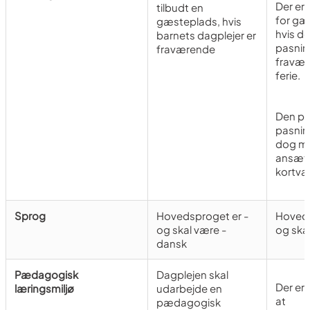
Der er
tilbudt en
for gæ
gæsteplads, hvis
hvis de
barnets dagplejer er
pasnin
fraværende
fravær
ferie.
Den pr
pasnin
dog mu
ansætt
kortvar
Sprog
Hovedsproget er -
Hoveds
og skal være -
og ska
dansk
Pædagogisk
Dagplejen skal
Der er 
læringsmiljø
udarbejde en
at
pædagogisk