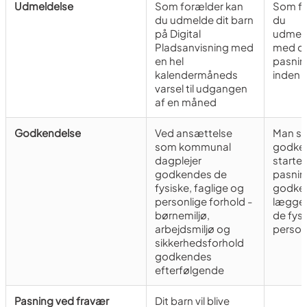
Udmeldelse
Som forælder kan
Som fo
du udmelde dit barn
du
på Digital
udmeld
Pladsanvisning med
med de
en hel
pasnin
kalendermåneds
inden 
varsel til udgangen
af en måned
Godkendelse
Ved ansættelse
Man sk
som kommunal
godken
dagplejer
starte 
godkendes de
pasnin
fysiske, faglige og
godke
personlige forhold -
lægges
børnemiljø,
de fysi
arbejdsmiljø og
person
sikkerhedsforhold
godkendes
efterfølgende
Pasning ved fravær
Dit barn vil blive