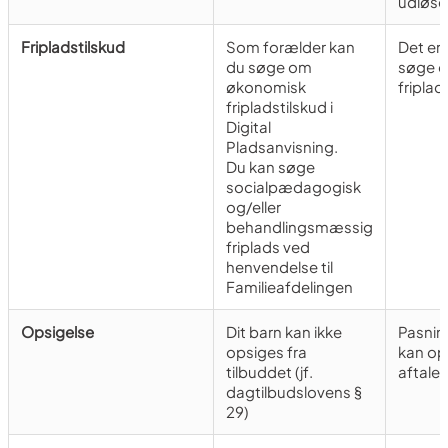
udløse
Fripladstilskud
Som forælder kan
Det er 
du søge om
søge 
økonomisk
friplad
fripladstilskud i
Digital
Pladsanvisning.
Du kan søge
socialpædagogisk
og/eller
behandlingsmæssig
friplads ved
henvendelse til
Familieafdelingen
Opsigelse
Dit barn kan ikke
Pasnin
opsiges fra
kan op
tilbuddet (jf.
aftale
dagtilbudslovens §
29)