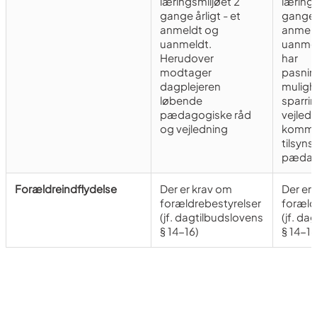
læringsmiljøet 2
lærings
gange årligt - et
gange å
anmeldt og
anmeld
uanmeldt.
uanmel
Herudover
har
modtager
pasnin
dagplejeren
mulighe
løbende
sparrin
pædagogiske råd
vejledn
og vejledning
kommu
tilsyn
pæda
Forældreindflydelse
Der er krav om
Der er
forældrebestyrelser
foræld
(jf. dagtilbudslovens
(jf. da
§ 14-16)
§ 14-16