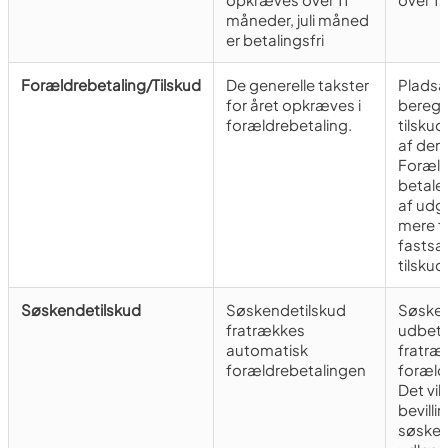
måneder, juli måned
er betalingsfri
Forældrebetaling/Tilskud
De generelle takster
Pladsa
for året opkræves i
beregn
forældrebetaling.
tilsku
af den 
Foræld
betal
af udg
mere fo
fastsa
tilskud
Søskendetilskud
Søskendetilskud
Søsken
fratrækkes
udbetal
automatisk
fratræ
forældrebetalingen
foræld
Det vil
bevill
søsken