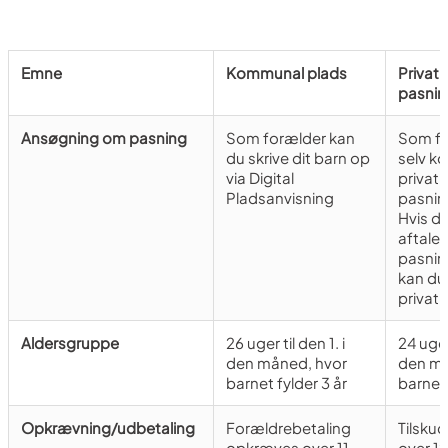
Emne
Kommunal plads
Privat
pasnin
Ansøgning om pasning
Som forælder kan
Som fo
du skrive dit barn op
selv k
via Digital
privat
Pladsanvisning
pasnin
Hvis d
aftale
pasnin
kan du 
privat 
Aldersgruppe
26 uger til den 1. i
24 uger
den måned, hvor
den må
barnet fylder 3 år
barnet 
Opkrævning/udbetaling
Forældrebetaling
Tilsku
opkræves over 11
over 1