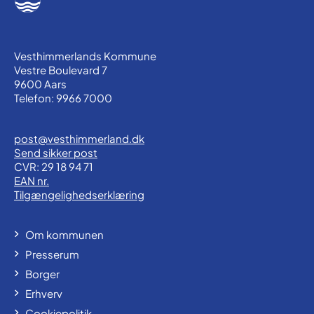
Vesthimmerlands Kommune
Vestre Boulevard 7
9600 Aars
Telefon: 9966 7000
post@vesthimmerland.dk
Send sikker post
CVR: 29 18 94 71
EAN nr.
Tilgængelighedserklæring
Om kommunen
Presserum
Borger
Erhverv
Cookiepolitik